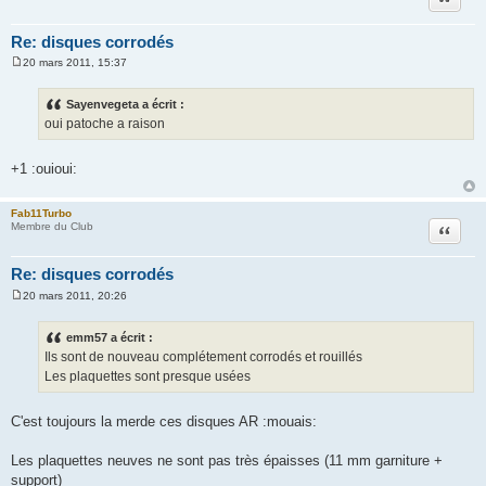
Re: disques corrodés
20 mars 2011, 15:37
M
e
s
Sayenvegeta a écrit :
s
oui patoche a raison
a
g
e
+1 :ouioui:
Fab11Turbo
Citation
Membre du Club
Re: disques corrodés
20 mars 2011, 20:26
M
e
s
emm57 a écrit :
s
Ils sont de nouveau complétement corrodés et rouillés
a
g
Les plaquettes sont presque usées
e
C'est toujours la merde ces disques AR :mouais:
Les plaquettes neuves ne sont pas très épaisses (11 mm garniture +
support)