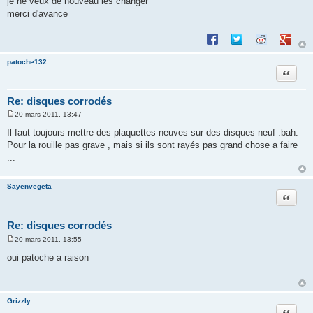
je ne veux de nouveau les changer
merci d'avance
Partager sur Facebook
Partager sur Twitte
Partager sur 
Partage
patoche132
Citation
Re: disques corrodés
20 mars 2011, 13:47
M
e
Il faut toujours mettre des plaquettes neuves sur des disques neuf :bah:
s
Pour la rouille pas grave , mais si ils sont rayés pas grand chose a faire
s
a
...
g
e
Sayenvegeta
Citation
Re: disques corrodés
20 mars 2011, 13:55
M
e
oui patoche a raison
s
s
a
g
e
Grizzly
Citation