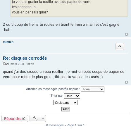
je voulais gratter la rouille avec du papier de verre
les poncer quoi
vous en pensais quoi?
2 ou 3 coup de freins tu roules en tirant le frein a main et c'est gagné
:bah:
mimich
Citation
Re: disques corrodés
21 mars 2011, 19:55
M
e
quand j'ai des disque un peu rouiller , je met un petit coups de papier de
s
verre pour retirer le plus gros , tkt pas tu va pas les usés ;)
s
a
g
e
Afficher les messages postés depuis :
Trier par
Répondre
8 messages • Page
1
sur
1