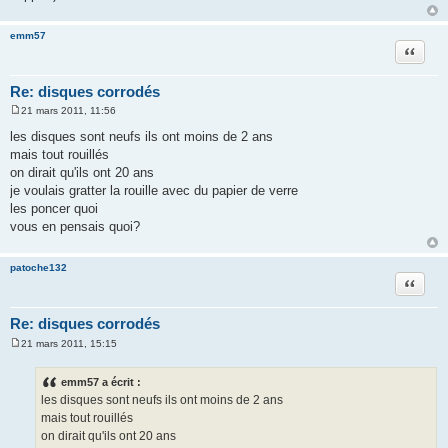
emm57
Citation
Re: disques corrodés
21 mars 2011, 11:56
M
e
les disques sont neufs ils ont moins de 2 ans
s
mais tout rouillés
s
a
on dirait qu'ils ont 20 ans
g
je voulais gratter la rouille avec du papier de verre
e
les poncer quoi
vous en pensais quoi?
patoche132
Citation
Re: disques corrodés
21 mars 2011, 15:15
M
e
s
emm57 a écrit :
s
les disques sont neufs ils ont moins de 2 ans
a
g
mais tout rouillés
e
on dirait qu'ils ont 20 ans