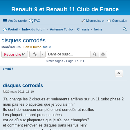
Renault 9 et Renault 11 Club de France
Accès rapide
FAQ
M’enregistrer
Connexion
Portail
Index du forum
Antenne Turbo
Chassis
freins
ec
disques corrodés
her
Modérateurs :
Fab11Turbo
,
tof 08
ch
Répondre
er
8 messages • Page
1
sur
1
emm57
Citation
disques corrodés
20 mars 2011, 13:10
M
e
J'ai changé les 2 disques et roulements arrières sur un 11 turbo phase 2
s
mais pas les plaquettes que je voulais finir
s
a
Ils sont de nouveau complétement corrodés et rouillés
g
Les plaquettes sont presque usées
e
est ce dû aux plaquettes que je n'ai pas changées?
et comment rénover les disques sans les fusiller?