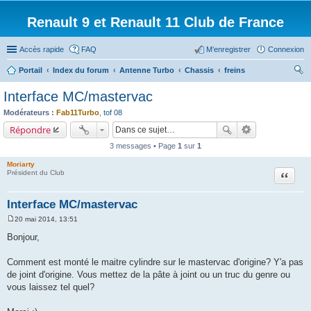
Renault 9 et Renault 11 Club de France
Accès rapide
FAQ
M’enregistrer
Connexion
Portail
Index du forum
Antenne Turbo
Chassis
freins
ec
Interface MC/mastervac
her
Modérateurs :
Fab11Turbo
,
tof 08
ch
Répondre
er
3 messages • Page
1
sur
1
Moriarty
Citation
Président du Club
Interface MC/mastervac
20 mai 2014, 13:51
M
e
Bonjour,
s
s
a
Comment est monté le maitre cylindre sur le mastervac d'origine? Y'a pas
g
de joint d'origine. Vous mettez de la pâte à joint ou un truc du genre ou
e
vous laissez tel quel?