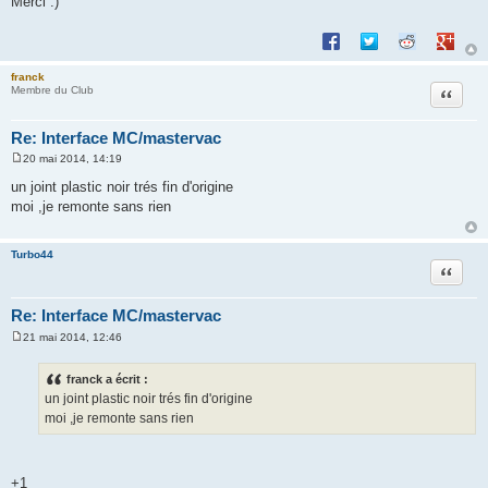
Merci :)
Partager sur Facebook
Partager sur Twitte
Partager sur 
Partage
franck
Citation
Membre du Club
Re: Interface MC/mastervac
20 mai 2014, 14:19
M
e
un joint plastic noir trés fin d'origine
s
moi ,je remonte sans rien
s
a
g
e
Turbo44
Citation
Re: Interface MC/mastervac
21 mai 2014, 12:46
M
e
s
franck a écrit :
s
un joint plastic noir trés fin d'origine
a
g
moi ,je remonte sans rien
e
+1