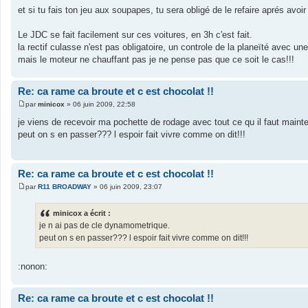
a
et si tu fais ton jeu aux soupapes, tu sera obligé de le refaire aprés avoir
g
e
Le JDC se fait facilement sur ces voitures, en 3h c'est fait.
la rectif culasse n'est pas obligatoire, un controle de la planeïté avec une 
mais le moteur ne chauffant pas je ne pense pas que ce soit le cas!!!
Re: ca rame ca broute et c est chocolat !!
par
minicox
»
06 juin 2009, 22:58
M
e
je viens de recevoir ma pochette de rodage avec tout ce qu il faut mainte
s
peut on s en passer??? l espoir fait vivre comme on dit!!!
s
a
g
e
Re: ca rame ca broute et c est chocolat !!
par
R11 BROADWAY
»
06 juin 2009, 23:07
M
e
s
minicox a écrit :
s
je n ai pas de cle dynamometrique.
a
g
peut on s en passer??? l espoir fait vivre comme on dit!!!
e
:nonon:
Re: ca rame ca broute et c est chocolat !!