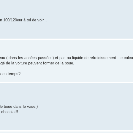
 100/120eur à toi de voir...
eau ( dans les années passées) et pas au liquide de refroidissement. Le calcair
ongé de la voiture peuvent former de la boue.
ps en temps?
de boue dans le vase.)
 chocolat!!