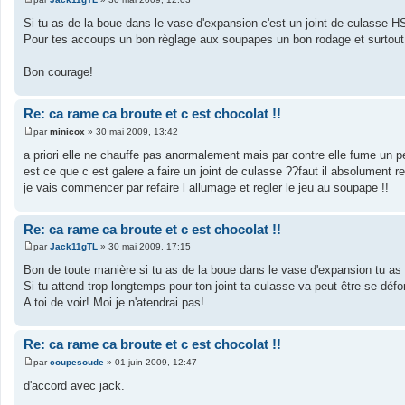
M
e
Si tu as de la boue dans le vase d'expansion c'est un joint de culasse HS
s
Pour tes accoups un bon règlage aux soupapes un bon rodage et surtout 
s
a
g
Bon courage!
e
Re: ca rame ca broute et c est chocolat !!
par
minicox
»
30 mai 2009, 13:42
M
e
a priori elle ne chauffe pas anormalement mais par contre elle fume un 
s
est ce que c est galere a faire un joint de culasse ??faut il absolument rec
s
a
je vais commencer par refaire l allumage et regler le jeu au soupape !!
g
e
Re: ca rame ca broute et c est chocolat !!
par
Jack11gTL
»
30 mai 2009, 17:15
M
e
Bon de toute manière si tu as de la boue dans le vase d'expansion tu as 
s
Si tu attend trop longtemps pour ton joint ta culasse va peut être se défo
s
a
A toi de voir! Moi je n'atendrai pas!
g
e
Re: ca rame ca broute et c est chocolat !!
par
coupesoude
»
01 juin 2009, 12:47
M
e
d'accord avec jack.
s
s