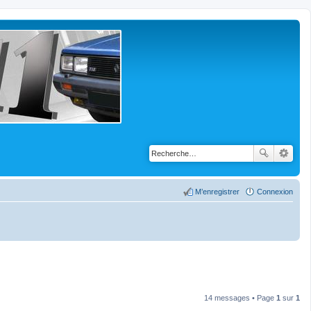
M’enregistrer
Connexion
14 messages • Page
1
sur
1