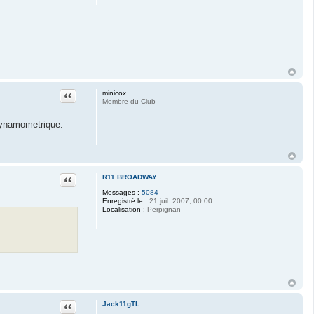
c
k
1
1
g
T
L
Citation
minicox
Membre du Club
 dynamometrique.
Citation
R11 BROADWAY
Messages :
5084
Enregistré le :
21 juil. 2007, 00:00
Localisation :
Perpignan
Citation
Jack11gTL