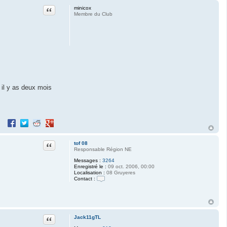
Citation
minicox
Membre du Club
r il y as deux mois
Partager sur Facebook
Partager sur Twitter
Partager sur Reddit
Partager sur Google+
Citation
tof 08
Responsable Région NE
Messages :
3264
Enregistré le :
09 oct. 2006, 00:00
Localisation :
08 Gruyeres
Contact :
C
o
n
t
a
c
Citation
Jack11gTL
t