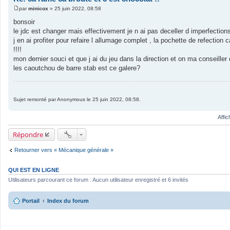
par
minicox
»
25 juin 2022, 08:58
M
e
bonsoir
s
le jdc est changer mais effectivement je n ai pas deceller d imperfections 
s
a
j en ai profiter pour refaire l allumage complet , la pochette de refectio
g
!!!!
e
mon dernier souci et que j ai du jeu dans la direction et on ma conseiller
les caoutchou de barre stab est ce galere?
Sujet remonté par Anonymous le 25 juin 2022, 08:58.
Affi
Répondre
Retourner vers « Mécanique générale »
QUI EST EN LIGNE
Utilisateurs parcourant ce forum : Aucun utilisateur enregistré et 6 invités
Portail
Index du forum