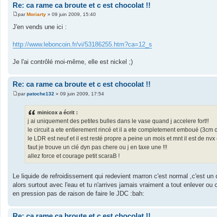
Re: ca rame ca broute et c est chocolat !!
par
Moriarty
»
09 juin 2009, 15:40
M
e
J'en vends une ici :
s
s
a
http://www.leboncoin.fr/vi/53186255.htm?ca=12_s
g
e
Je l'ai contrôlé moi-même, elle est nickel ;)
Re: ca rame ca broute et c est chocolat !!
par
patoche132
»
09 juin 2009, 17:54
M
e
s
minicox a écrit :
s
j ai uniquement des petites bulles dans le vase quand j accelere fort!!
a
g
le circuit a ete entierement rincé et il a ete completement emboué (3cm 
e
le LDR est neuf et il est resté propre a peine un mois et mnt il est de nvx 
faut je trouve un clé dyn pas chere ou j en taxe une !!!
allez force et courage petit scaraB !
Le liquide de refroidissement qui redevient marron c'est normal ,c'est u
alors surtout avec l'eau et tu n'arrives jamais vraiment a tout enlever ou c
en pression pas de raison de faire le JDC :bah:
Re: ca rame ca broute et c est chocolat !!