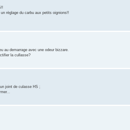
!!
un règlage du carbu aux petits oignions!!
peu au demarrage avec une odeur bizzare.
tifier la cullasse?
un joint de culasse HS ;
rmer...