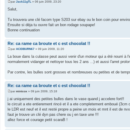
par
Jack11gTL
»
06 juin 2009, 23:20
M
e
Salut,
s
s
a
Tu trouvera une clé facom type S203 sur ebay ou le bon coin pour environ
g
Ensuite si déja tu ouvre fait un bon rodage soupape!
e
Bonne continuation
Re: ca rame ca broute et c est chocolat !!
par
ACIDBURN67
»
09 juin 2009, 11:20
M
e
La boue dans la culasse peut aussi venir d'un moteur qui a été nourri à l'
s
normalement vidanger et nettoyer tous les 2 ans ...) et aussi l'arret prol
s
a
g
Par contre, les bulles sont grosses et nombreuses ou petites et de tem
e
Re: ca rame ca broute et c est chocolat !!
par
minicox
»
09 juin 2009, 15:18
M
e
j ai uniquement des petites bulles dans le vase quand j accelere fort!!
s
le circuit a ete entierement rincé et il a ete completement emboué (3cm 
s
a
le LDR est neuf et il est resté propre a peine un mois et mnt il est de nvx
g
faut je trouve un clé dyn pas chere ou j en taxe une !!!
e
allez force et courage petit scaraB !