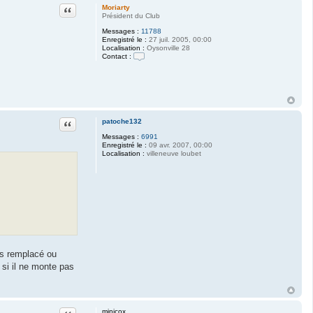
Citation
Moriarty
Président du Club
Messages :
11788
Enregistré le :
27 juil. 2005, 00:00
Localisation :
Oysonville 28
Contact :
C
o
n
t
a
c
t
Citation
patoche132
e
r
Messages :
6991
M
Enregistré le :
09 avr. 2007, 00:00
o
Localisation :
villeneuve loubet
r
i
a
r
t
y
as remplacé ou
t si il ne monte pas
Citation
minicox