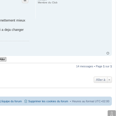
Membre du Club
ne nettement mieux
ui a deja changer
14 messages • Page
1
sur
1
Aller à
L’équipe du forum
Supprimer les cookies du forum
Heures au format
UTC+02:00
⇩