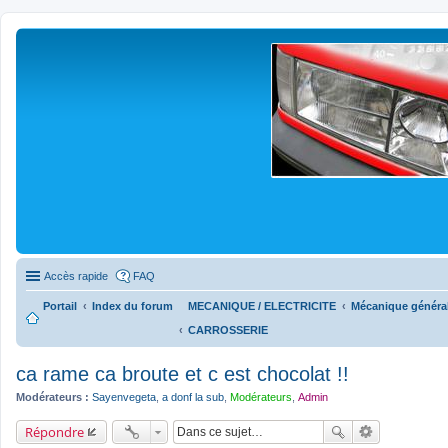
Accès rapide
FAQ
Portail
Index du forum
MECANIQUE / ELECTRICITE
Mécanique généra
CARROSSERIE
ca rame ca broute et c est chocolat !!
Modérateurs :
Sayenvegeta
,
a donf la sub
,
Modérateurs
,
Admin
Répondre