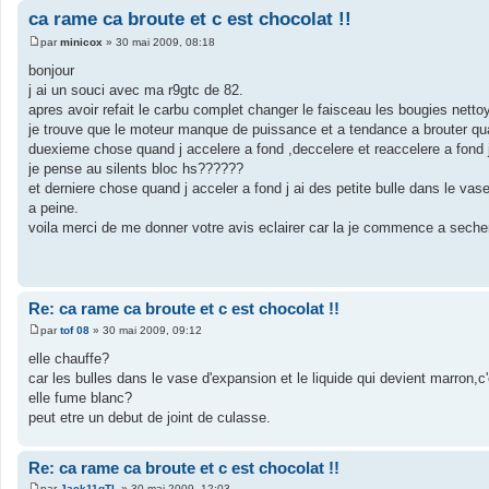
ca rame ca broute et c est chocolat !!
par
minicox
»
30 mai 2009, 08:18
M
e
bonjour
s
j ai un souci avec ma r9gtc de 82.
s
a
apres avoir refait le carbu complet changer le faisceau les bougies nettoy
g
je trouve que le moteur manque de puissance et a tendance a brouter quand 
e
duexieme chose quand j accelere a fond ,deccelere et reaccelere a fond 
je pense au silents bloc hs??????
et derniere chose quand j acceler a fond j ai des petite bulle dans le vase
a peine.
voila merci de me donner votre avis eclairer car la je commence a secher
Re: ca rame ca broute et c est chocolat !!
par
tof 08
»
30 mai 2009, 09:12
M
e
elle chauffe?
s
car les bulles dans le vase d'expansion et le liquide qui devient marron,c
s
a
elle fume blanc?
g
peut etre un debut de joint de culasse.
e
Re: ca rame ca broute et c est chocolat !!
par
Jack11gTL
»
30 mai 2009, 12:03