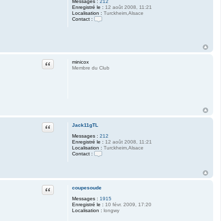
e
Messages :
212
r
Enregistré le :
12 août 2008, 11:21
t
Localisation :
Turckheim,Alsace
o
Contact :
f
C
0
o
8
n
t
a
c
t
Citation
minicox
e
Membre du Club
r
J
a
c
k
1
1
g
T
Citation
Jack11gTL
L
Messages :
212
Enregistré le :
12 août 2008, 11:21
Localisation :
Turckheim,Alsace
Contact :
C
o
n
t
a
Citation
coupesoude
c
t
Messages :
1915
e
Enregistré le :
10 févr. 2009, 17:20
r
Localisation :
longwy
J
a