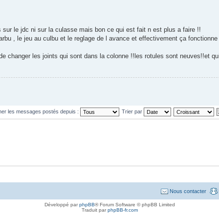
sur le jdc ni sur la culasse mais bon ce qui est fait n est plus a faire !!
n carbu , le jeu au culbu et le reglage de l avance et effectivement ça fonction
 de changer les joints qui sont dans la colonne !!les rotules sont neuves!!et q
cher les messages postés depuis :
Trier par
Nous contacter
Développé par
phpBB
® Forum Software © phpBB Limited
Traduit par
phpBB-fr.com