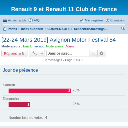
Renault 9 et Renault 11 Club de France
Accès rapide
FAQ
M’enregistrer
Connexion
Portail
Index du forum
COMMUNAUTE
Rencontres/meetings effectués
ec
[22-24 Mars 2019] Avignon Motor Festival 84
her
Modérateurs :
knarf
,
maxinou
,
Modérateurs
,
Admin
ch
Répondre
er
2 messages • Page
1
sur
1
Jour de présence
Samedi
75%
3
Dimanche
25%
1
Nombre total de votes :
4