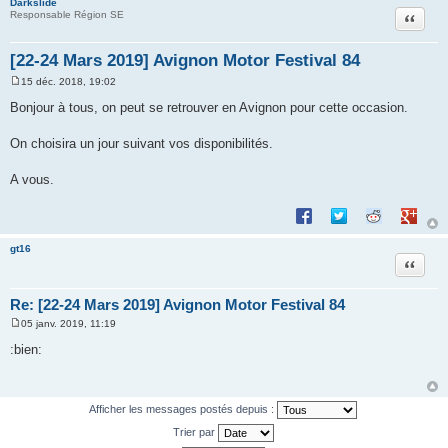
Darkslide
Citation
Responsable Région SE
[22-24 Mars 2019] Avignon Motor Festival 84
15 déc. 2018, 19:02
M
e
Bonjour à tous, on peut se retrouver en Avignon pour cette occasion.
s
s
a
On choisira un jour suivant vos disponibilités.
g
e
A vous.
Partager sur Facebook
Partager sur Twitte
Partager sur 
Partage
gt16
Citation
Re: [22-24 Mars 2019] Avignon Motor Festival 84
05 janv. 2019, 11:19
M
e
:bien:
s
s
a
g
e
Afficher les messages postés depuis :
Trier par