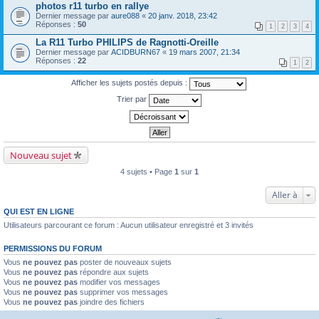
photos r11 turbo en rallye
Dernier message par
aure088
«
20 janv. 2018, 23:42
Réponses :
50
1
2
3
4
La R11 Turbo PHILIPS de Ragnotti-Oreille
Dernier message par
ACIDBURN67
«
19 mars 2007, 21:34
Réponses :
22
1
2
Afficher les sujets postés depuis :
Trier par
Nouveau sujet
4 sujets • Page
1
sur
1
Aller à
QUI EST EN LIGNE
Utilisateurs parcourant ce forum : Aucun utilisateur enregistré et 3 invités
PERMISSIONS DU FORUM
Vous
ne pouvez pas
poster de nouveaux sujets
Vous
ne pouvez pas
répondre aux sujets
Vous
ne pouvez pas
modifier vos messages
Vous
ne pouvez pas
supprimer vos messages
Vous
ne pouvez pas
joindre des fichiers