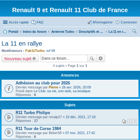
Renault 9 et Renault 11 Club de France
Accès rapide
FAQ
M’enregistrer
Connexion
Portail
Index du forum
Antenne Turbo
Descriptifs et documentations diverses
La 11 en rallye
ec
La 11 en rallye
her
Modérateurs :
Fab11Turbo
,
tof 08
ch
Nouveau sujet
er
4 sujets • Page
1
sur
1
Annonces
Adhésion au club pour 2026
Dernier message par
Pierre
«
26 avr. 2026, 20:09
Posté dans
Le Club: sa vie, son web, sa boutique.
Réponses :
6
Sujets
R11 Turbo Philips
Dernier message par
renalp27
«
10 déc. 2021, 17:16
Réponses :
17
1
2
R11 Tour de Corse 1984
Dernier message par
Beber58
«
07 nov. 2021, 17:42
Réponses :
6