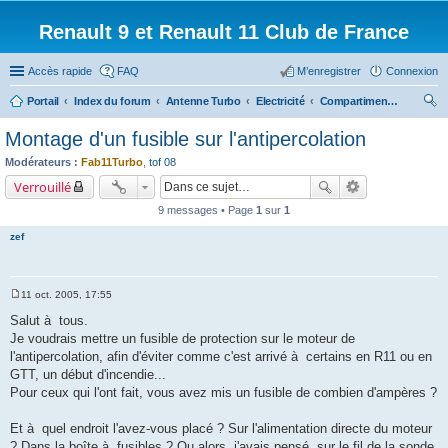
Renault 9 et Renault 11 Club de France
Accès rapide
FAQ
M’enregistrer
Connexion
Portail
Index du forum
Antenne Turbo
Electricité
Compartiment moteur
ec
Montage d'un fusible sur l'antipercolation
her
Modérateurs :
Fab11Turbo
,
tof 08
ch
Verrouillé
er
9 messages • Page
1
sur
1
zef
11 oct. 2005, 17:55
M
e
Salut à tous.
s
Je voudrais mettre un fusible de protection sur le moteur de
s
a
l'antipercolation, afin d'éviter comme c'est arrivé à certains en R11 ou en
g
GTT, un début d'incendie...
e
Pour ceux qui l'ont fait, vous avez mis un fusible de combien d'ampères ?
Et à quel endroit l'avez-vous placé ? Sur l'alimentation directe du moteur
? Dans la boîte à fusibles ? Ou alors, j'avais pensé, sur le fil de la sonde