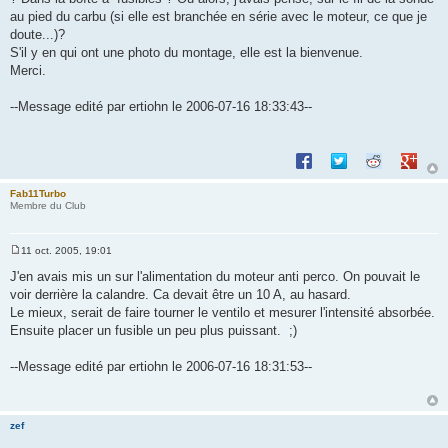
au pied du carbu (si elle est branchée en série avec le moteur, ce que je
doute...)?
S'il y en qui ont une photo du montage, elle est la bienvenue.
Merci.
--Message edité par ertiohn le 2006-07-16 18:33:43--
Partager sur Facebook
Partager sur Twitte
Partager sur 
Partage
Fab11Turbo
Membre du Club
11 oct. 2005, 19:01
M
e
J'en avais mis un sur l'alimentation du moteur anti perco. On pouvait le
s
voir derrière la calandre. Ca devait être un 10 A, au hasard.
s
a
Le mieux, serait de faire tourner le ventilo et mesurer l'intensité absorbée.
g
Ensuite placer un fusible un peu plus puissant. ;)
e
--Message edité par ertiohn le 2006-07-16 18:31:53--
zef