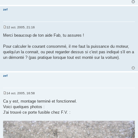
zef
12 oct. 2005, 21:16
M
e
Merci beaucoup de ton aide Fab, tu assures !
s
s
a
Pour calculer le courant consommé, il me faut la puissance du moteur,
g
quelqu'un la connait, ou peut regarder dessus si c'est pas indiqué s'il en a
e
un démonté ? (pas pratique lorsque tout est monté sur la voiture).
zef
14 oct. 2005, 16:58
M
e
Ca y est, montage terminé et fonctionnel.
s
Voici quelques photos :
s
a
J'ai trouvé ce porte fusible chez F.V. :
g
e