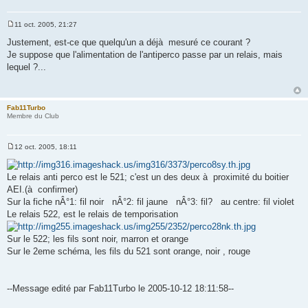
11 oct. 2005, 21:27
M
e
Justement, est-ce que quelqu'un a déjà mesuré ce courant ?
s
Je suppose que l'alimentation de l'antiperco passe par un relais, mais
s
a
lequel ?...
g
e
Fab11Turbo
Membre du Club
12 oct. 2005, 18:11
M
e
s
Le relais anti perco est le 521; c'est un des deux à proximité du boitier
s
a
AEI.(à confirmer)
g
Sur la fiche nÂ°1: fil noir nÂ°2: fil jaune nÂ°3: fil? au centre: fil violet
e
Le relais 522, est le relais de temporisation
Sur le 522; les fils sont noir, marron et orange
Sur le 2eme schéma, les fils du 521 sont orange, noir , rouge
--Message edité par Fab11Turbo le 2005-10-12 18:11:58--