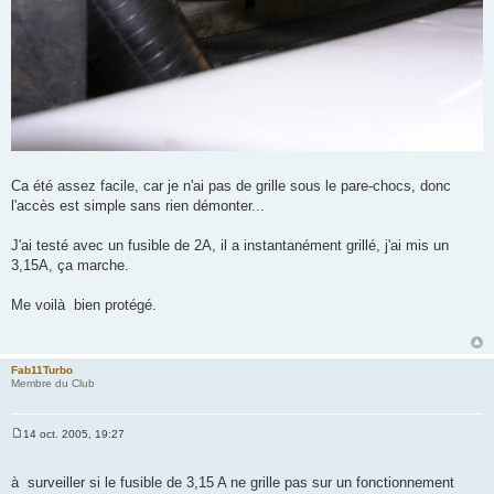
Ca été assez facile, car je n'ai pas de grille sous le pare-chocs, donc
l'accès est simple sans rien démonter...
J'ai testé avec un fusible de 2A, il a instantanément grillé, j'ai mis un
3,15A, ça marche.
Me voilà bien protégé.
Fab11Turbo
Membre du Club
14 oct. 2005, 19:27
M
e
s
à surveiller si le fusible de 3,15 A ne grille pas sur un fonctionnement
s