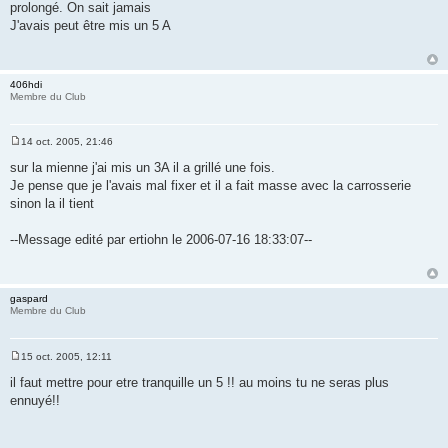
a
prolongé. On sait jamais
g
J'avais peut être mis un 5 A
e
406hdi
Membre du Club
14 oct. 2005, 21:46
M
e
sur la mienne j'ai mis un 3A il a grillé une fois.
s
Je pense que je l'avais mal fixer et il a fait masse avec la carrosserie
s
a
sinon la il tient
g
e
--Message edité par ertiohn le 2006-07-16 18:33:07--
gaspard
Membre du Club
15 oct. 2005, 12:11
M
e
il faut mettre pour etre tranquille un 5 !! au moins tu ne seras plus
s
ennuyé!!
s
a
g
e