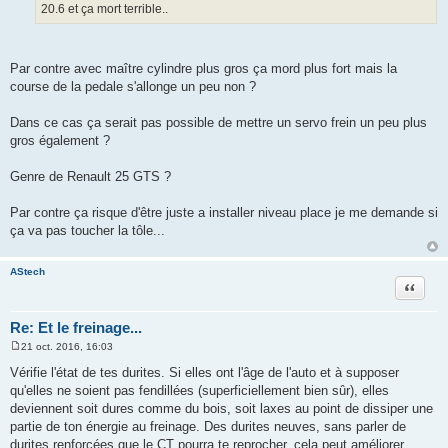
g
20.6 et ça mort terrible..
e
Par contre avec maître cylindre plus gros ça mord plus fort mais la
course de la pedale s'allonge un peu non ?
Dans ce cas ça serait pas possible de mettre un servo frein un peu plus
gros également ?
Genre de Renault 25 GTS ?
Par contre ça risque d'être juste a installer niveau place je me demande si
ça va pas toucher la tôle...
AStech
Citation
Re: Et le freinage...
21 oct. 2016, 16:03
M
e
Vérifie l'état de tes durites. Si elles ont l'âge de l'auto et à supposer
s
qu'elles ne soient pas fendillées (superficiellement bien sûr), elles
s
a
deviennent soit dures comme du bois, soit laxes au point de dissiper une
g
partie de ton énergie au freinage. Des durites neuves, sans parler de
e
durites renforcées que le CT pourra te reprocher, cela peut améliorer