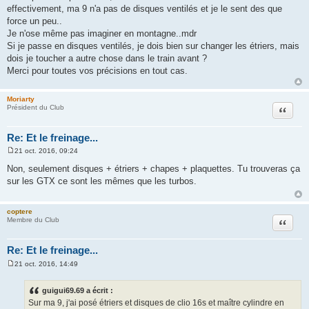
s
effectivement, ma 9 n'a pas de disques ventilés et je le sent des que
s
a
force un peu..
g
Je n'ose même pas imaginer en montagne..mdr
e
Si je passe en disques ventilés, je dois bien sur changer les étriers, mais
dois je toucher a autre chose dans le train avant ?
Merci pour toutes vos précisions en tout cas.
Moriarty
Citation
Président du Club
Re: Et le freinage...
21 oct. 2016, 09:24
M
e
Non, seulement disques + étriers + chapes + plaquettes. Tu trouveras ça
s
sur les GTX ce sont les mêmes que les turbos.
s
a
g
e
coptere
Citation
Membre du Club
Re: Et le freinage...
21 oct. 2016, 14:49
M
e
s
guigui69.69 a écrit :
s
Sur ma 9, j'ai posé étriers et disques de clio 16s et maître cylindre en
a