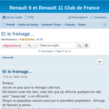
Renault 9 et Renault 11 Club de France
Accès rapide
FAQ
M’enregistrer
Connexion
Portail
Index du forum
Antenne Turbo
Chassis
freins
ec
Et le freinage...
her
Modérateurs :
Fab11Turbo
,
tof 08
ch
Répondre
er
8 messages • Page
1
sur
1
Olivier59
Citation
Et le freinage...
14 oct. 2016, 15:31
M
e
Bonjour,
s
encore un post pour le freinage cette fois..
s
a
Ma boitoto roule très bien, mais des que j'ai effectué quelques km elle
g
perd " beaucoup" :o en efficacité..
e
Disque et plaquettes neuves posé par le précédent propriétaire.. Arrivage
de Norauto je pense..