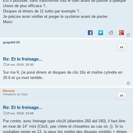
Est il possible, sans transformer tout le train avant de passer a quelque
chose de plus efficace ?..
Disques et étriers de 11 turbo par exemple ?..
Je précise avoir vérifier et purger le système avant de poster.
Merci
Partager sur Facebook
Partager sur Twitte
Partager sur 
Partage
guigui69.69
Citation
Re: Et le freinage...
14 oct. 2016, 20:30
M
e
Sur ma 9, j'ai posé étriers et disques de clio 16s et maître cylindre en
s
20.6 et ça mort terrible..
s
a
g
e
Moriarty
Citation
Président du Club
Re: Et le freinage...
15 oct. 2016, 15:48
M
e
Par contre, avec freinage type clio16 (diamètre 260 ald 240), il faut être
s
en roue de 14" mini (ClioS, pas chère et chouettes au cas où ;)). Si tu
s
a
souhaites rester en 13, tu peux tjrs mettre des disques ventilés + étriers