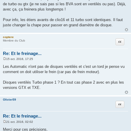
g
de turbo ou gtx (je ne sais pas si les BVA sont en ventilés ou pas). Déjà,
e
avec ça, ça freinera plus longtemps !
Pour info, les étiers avants de clio16 et 11 turbo sont identiques. Il faut
juste changer la chape pour passer en grand diamètre de disque.
coptere
Citation
Membre du Club
Re: Et le freinage...
15 oct. 2016, 17:25
M
e
Les Automatic n'ont pas de disques ventilés et c'est un tord je pense vu
s
comment on doit utiliser le frein (car pas de frein moteur).
s
a
g
Disques ventilés Turbo phase 1 ? En tout cas phase 2 avec en plus les
e
versions GTX et TXE.
Olivier59
Citation
Re: Et le freinage...
21 oct. 2016, 02:02
M
e
Merci pour ces précisions,