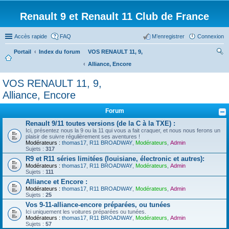
Renault 9 et Renault 11 Club de France
Accès rapide
FAQ
M’enregistrer
Connexion
Portail
Index du forum
VOS RENAULT 11, 9,
Alliance, Encore
ec
her
VOS RENAULT 11, 9,
ch
Alliance, Encore
er
Forum
Renault 9/11 toutes versions (de la C à la TXE) :
Ici, présentez nous la 9 ou la 11 qui vous a fait craquer, et nous nous ferons un
plaisir de suivre régulièrement ses aventures !
Modérateurs :
thomas17
,
R11 BROADWAY
,
Modérateurs
,
Admin
Sujets :
317
R9 et R11 séries limitées (louisiane, électronic et autres):
Modérateurs :
thomas17
,
R11 BROADWAY
,
Modérateurs
,
Admin
Sujets :
111
Alliance et Encore :
Modérateurs :
thomas17
,
R11 BROADWAY
,
Modérateurs
,
Admin
Sujets :
25
Vos 9-11-alliance-encore préparées, ou tunées
Ici uniquement les voitures préparées ou tunées.
Modérateurs :
thomas17
,
R11 BROADWAY
,
Modérateurs
,
Admin
Sujets :
57